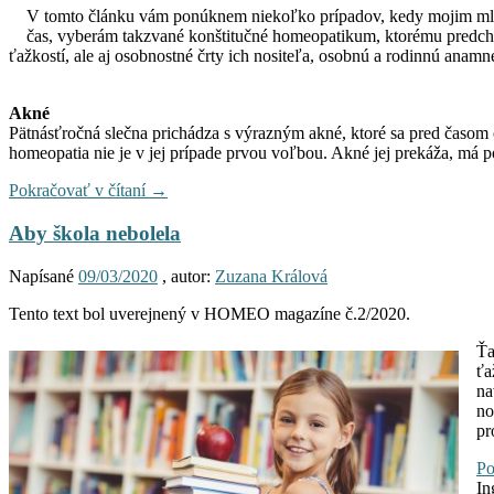
V tomto článku vám ponúknem niekoľko prípadov, kedy mojim mla
čas, vyberám takzvané konštitučné homeopatikum, ktorému predc
ťažkostí, ale aj osobnostné črty ich nositeľa, osobnú a rodinnú anamné
Akné
Pätnásťročná slečna prichádza s výrazným akné, ktoré sa pred časom o
homeopatia nie je v jej prípade prvou voľbou. Akné jej prekáža, má poc
Pokračovať v čítaní
→
Aby škola nebolela
Napísané
09/03/2020
, autor:
Zuzana Králová
Tento text bol uverejnený v HOMEO magazíne č.2/2020.
Ťa
ťa
na
no
pr
Po
In