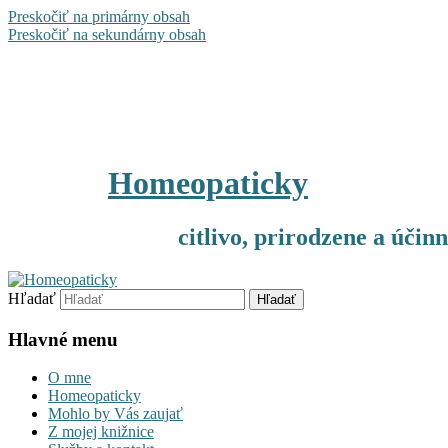
Preskočiť na primárny obsah
Preskočiť na sekundárny obsah
Homeopaticky
citlivo, prirodzene a účin
Hľadať
Hlavné menu
O mne
Homeopaticky
Mohlo by Vás zaujať
Z mojej knižnice