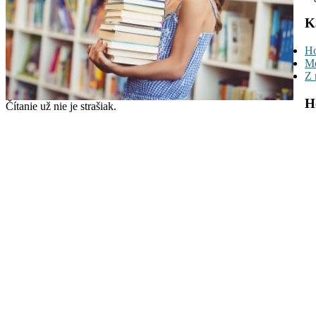
K
Ho
Mo
Z 
H
Čítanie už nie je strašiak.