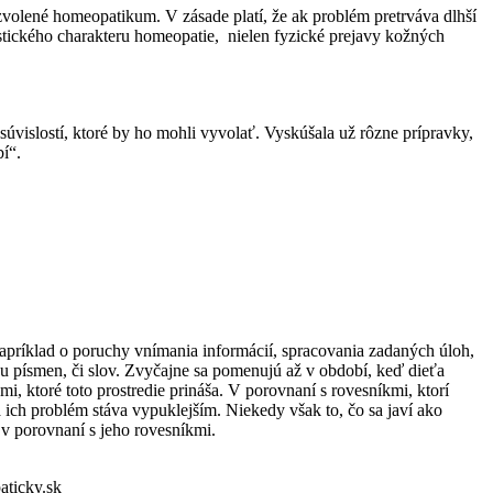
lené homeopatikum. V zásade platí, že ak problém pretrváva dlhší
tického charakteru homeopatie, nielen fyzické prejavy kožných
úvislostí, ktoré by ho mohli vyvolať. Vyskúšala už rôzne prípravky,
bí“.
apríklad o poruchy vnímania informácií, spracovania zadaných úloh,
u písmen, či slov. Zvyčajne sa pomenujú až v období, keď dieťa
i, ktoré toto prostredie prináša. V porovnaní s rovesníkmi, ktorí
 ich problém stáva vypuklejším. Niekedy však to, čo sa javí ako
v porovnaní s jeho rovesníkmi.
ticky.sk