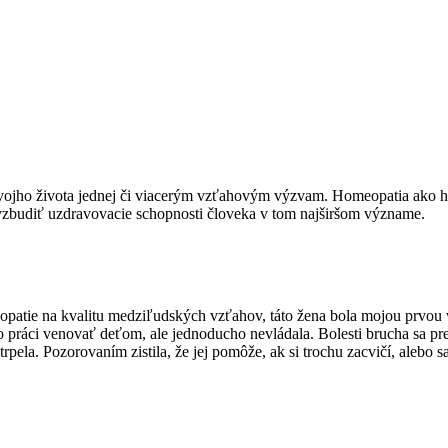
vojho života jednej či viacerým vzťahovým výzvam. Homeopatia ako ho
ovzbudiť uzdravovacie schopnosti človeka v tom najširšom význame.
eopatie na kvalitu medziľudských vzťahov, táto žena bola mojou prvo
 práci venovať deťom, ale jednoducho nevládala. Bolesti brucha sa pre
trpela. Pozorovaním zistila, že jej pomôže, ak si trochu zacvičí, alebo