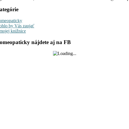
ategórie
meopaticky
hlo by Vás zaujať
mojej knižnice
omeopaticky nájdete aj na FB