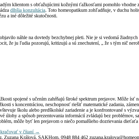
dým klientom s obťažujúcimi kožnými ťažkosťami pomohlo vhodne zvo
hádza
dlhšia konzultácia
. Toto homeopatikum zohľadňuje, v duchu holis
zu a iné dôležité skutočnosti.
bjavilo náhle na dovtedy bezchybnej pleti. Nie je si vedomá žiadnych s
it, že ju ľudia pozorujú, kritizujú a sú znechutení, „ že s tým nič nero
žkosti spojené s učením zahŕňajú široké spektrum prejavov. Môže ísť n
žkosti s koncentráciou, neschopnosť riešiť matematické zadania, zámen
vštevuje školu alebo predškolské zariadenie a je konfrontované s výzvam
vé úlohy a spôsob prezentovania informácií zvládajú bez problémov, sa
oblém, môže byť len prejavom o niečo pomalšieho dozrievania dieťaťa 
kračovať v čítaní
→
g. Zuzana Králová, SAKHom. 0948 884 462 zuzana.kralova@homeopa