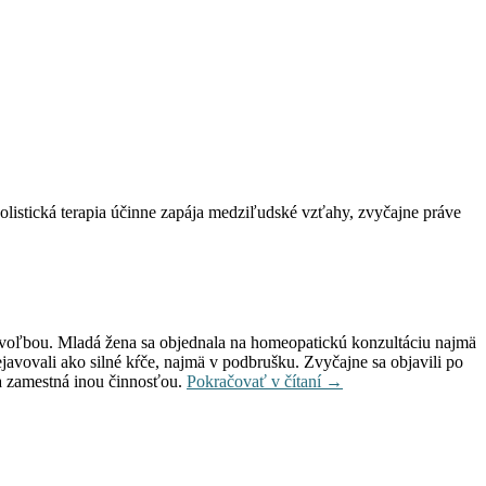
listická terapia účinne zapája medziľudské vzťahy, zvyčajne práve
u voľbou. Mladá žena sa objednala na homeopatickú konzultáciu najmä
javovali ako silné kŕče, najmä v podbrušku. Zvyčajne sa objavili po
 sa zamestná inou činnosťou.
Pokračovať v čítaní
→