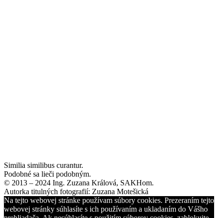
Similia similibus curantur.
Podobné sa lieči podobným.
© 2013 – 2024 Ing. Zuzana Králová, SAKHom.
Autorka titulných fotografií: Zuzana Motešická
Na tejto webovej stránke používam súbory cookies. Prezeraním tejto
webovej stránky súhlasíte s ich používaním a ukladaním do Vášho
prehliadača. Ak nesúhlasíte s použitím súborov cookies, zablokujte