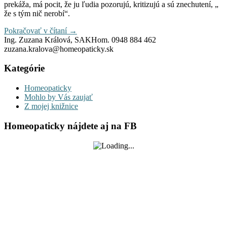
prekáža, má pocit, že ju ľudia pozorujú, kritizujú a sú znechutení, „
že s tým nič nerobí“.
Pokračovať v čítaní
→
Ing. Zuzana Králová, SAKHom. 0948 884 462
zuzana.kralova@homeopaticky.sk
Kategórie
Homeopaticky
Mohlo by Vás zaujať
Z mojej knižnice
Homeopaticky nájdete aj na FB