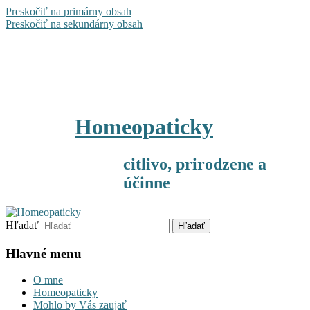
Preskočiť na primárny obsah
Preskočiť na sekundárny obsah
Homeopaticky
citlivo, prirodzene a
účinne
Hľadať
Hlavné menu
O mne
Homeopaticky
Mohlo by Vás zaujať