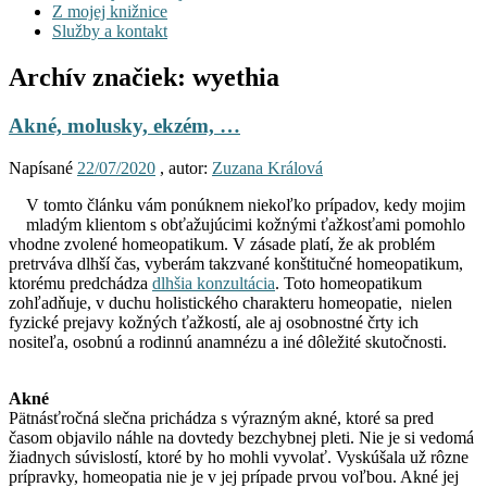
Z mojej knižnice
Služby a kontakt
Archív značiek:
wyethia
Akné, molusky, ekzém, …
Napísané
22/07/2020
, autor:
Zuzana Králová
V tomto článku vám ponúknem niekoľko prípadov, kedy mojim
mladým klientom s obťažujúcimi kožnými ťažkosťami pomohlo
vhodne zvolené homeopatikum. V zásade platí, že ak problém
pretrváva dlhší čas, vyberám takzvané konštitučné homeopatikum,
ktorému predchádza
dlhšia konzultácia
. Toto homeopatikum
zohľadňuje, v duchu holistického charakteru homeopatie, nielen
fyzické prejavy kožných ťažkostí, ale aj osobnostné črty ich
nositeľa, osobnú a rodinnú anamnézu a iné dôležité skutočnosti.
Akné
Pätnásťročná slečna prichádza s výrazným akné, ktoré sa pred
časom objavilo náhle na dovtedy bezchybnej pleti. Nie je si vedomá
žiadnych súvislostí, ktoré by ho mohli vyvolať. Vyskúšala už rôzne
prípravky, homeopatia nie je v jej prípade prvou voľbou. Akné jej