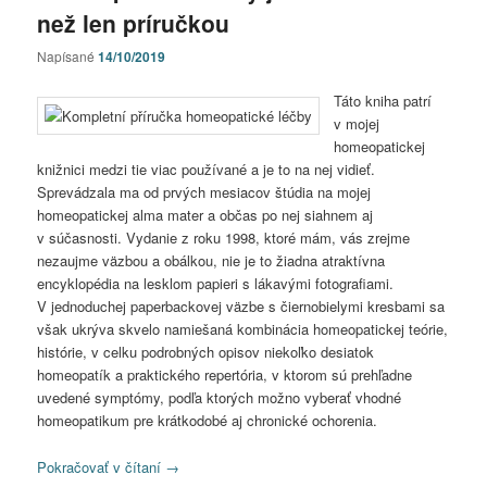
než len príručkou
Napísané
14/10/2019
Táto kniha patrí
v mojej
homeopatickej
knižnici medzi tie viac používané a je to na nej vidieť.
Sprevádzala ma od prvých mesiacov štúdia na mojej
homeopatickej alma mater a občas po nej siahnem aj
v súčasnosti. Vydanie z roku 1998, ktoré mám, vás zrejme
nezaujme väzbou a obálkou, nie je to žiadna atraktívna
encyklopédia na lesklom papieri s lákavými fotografiami.
V jednoduchej paperbackovej väzbe s čiernobielymi kresbami sa
však ukrýva skvelo namiešaná kombinácia homeopatickej teórie,
histórie, v celku podrobných opisov niekoľko desiatok
homeopatík a praktického repertória, v ktorom sú prehľadne
uvedené symptómy, podľa ktorých možno vyberať vhodné
homeopatikum pre krátkodobé aj chronické ochorenia.
Pokračovať v čítaní
→