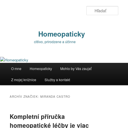
Preskočiť
Preskočiť
na
na
Hľada
primárny
sekundárny
obsah
obsah
Homeopaticky
citlivo, prirodzene a účinne
Hlavné
O mne
Homeopaticky
Mohlo by Vás zaujať
menu
Z mojej knižnice
Služby a kontakt
ARCHÍV ZNAČIEK:
MIRANDA CASTRO
Kompletní příručka
homeopatické léčby je viac