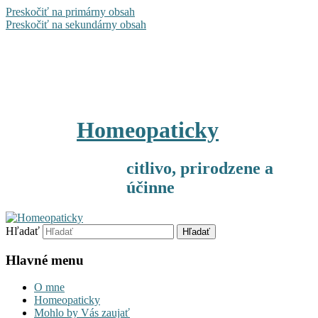
Preskočiť na primárny obsah
Preskočiť na sekundárny obsah
Homeopaticky
citlivo, prirodzene a
účinne
Hľadať
Hlavné menu
O mne
Homeopaticky
Mohlo by Vás zaujať