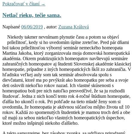
Pokračovať v čítaní
→
Netlač rieku, tečie sama.
Napísané
06/06/2019
, autor:
Zuzana Králová
Niekedy takmer nevnímam plynutie času a potom sa objaví
príležitosť, kedy si ho uvedomím úplne zreteľne. Pred pár dňami
bol takou príležitosťou výborný seminár nemeckého homeopata
Martina Jakoba, ktorý zorganizovala moja domovská homeopatická
akadémia. Okrem praktizujúcich homeopatov navštevujú semináre
zahraničných homeopatov aj študenti Slovenskej akadémie klasickej
homeopatie, prípadne z iných homeopatických škôl zo zahraničia. V
hľadisku veľkej auly som tak seminár absolvovala spolu s
dievčatami, ktoré ma po prvýkrát ako homeopatku pre seba a svoje
deti oslovili niekoľko rokov nazad. Ich vlastné skúsenosti s
homeopatiou boli pre nich natoľko presvedčivé, že sa ju rozhodli
študovať. Jedna z nich končí tento rok 4-ročné štúdium homeopatie,
ďalšia ho ukončí o rok. Pri pohľade na tieto mladé ženy som si
uvedomila, že homeopatia je aktívnou súčasťou môjho života už 10
rokov. Každá zo spomenutých študentiek je mamou troch detí a obe
už majú za sebou niekoľko vlastných homeopatických úspechov,
ktoré možno inšpirujú niekoho ďalšieho.
A takto samozrejme, bez zásahov zvonka, sa udržiava prirodzený