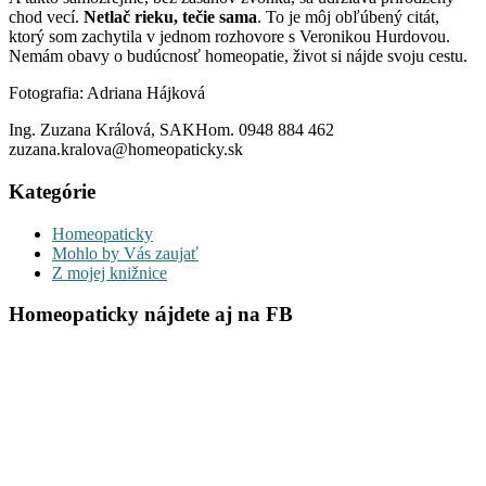
chod vecí.
Netlač rieku,
tečie sama
. To je môj obľúbený citát,
ktorý som zachytila v jednom rozhovore s Veronikou Hurdovou.
Nemám obavy o budúcnosť homeopatie, život si nájde svoju cestu.
Fotografia: Adriana Hájková
Ing. Zuzana Králová, SAKHom. 0948 884 462
zuzana.kralova@homeopaticky.sk
Kategórie
Homeopaticky
Mohlo by Vás zaujať
Z mojej knižnice
Homeopaticky nájdete aj na FB