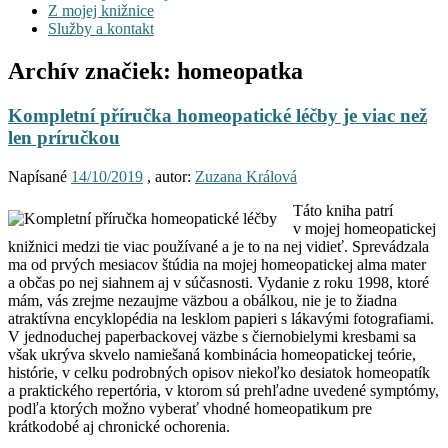
Z mojej knižnice
Služby a kontakt
Archív značiek:
homeopatka
Kompletní příručka homeopatické léčby je viac než
len príručkou
Napísané
14/10/2019
, autor:
Zuzana Králová
Táto kniha patrí
v mojej homeopatickej
knižnici medzi tie viac používané a je to na nej vidieť. Sprevádzala
ma od prvých mesiacov štúdia na mojej homeopatickej alma mater
a občas po nej siahnem aj v súčasnosti. Vydanie z roku 1998, ktoré
mám, vás zrejme nezaujme väzbou a obálkou, nie je to žiadna
atraktívna encyklopédia na lesklom papieri s lákavými fotografiami.
V jednoduchej paperbackovej väzbe s čiernobielymi kresbami sa
však ukrýva skvelo namiešaná kombinácia homeopatickej teórie,
histórie, v celku podrobných opisov niekoľko desiatok homeopatík
a praktického repertória, v ktorom sú prehľadne uvedené symptómy,
podľa ktorých možno vyberať vhodné homeopatikum pre
krátkodobé aj chronické ochorenia.