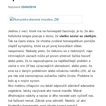
Napísané
25/04/2016
Jednou z vecí, ktoré ma na homeopatii fascinujú, je to, že ako
holistická terapia pracuje s tézou, že
všetko súvisí so všetkým
.
Tak sa často stáva, že vhodne zvolené homeopatikum pomôže
zlepšiť symptómy, ktoré sa pri prvej konzultácii vôbec
nespomenú. Niekedy preto, že niekomu sa o niektorých, napr.
intímnejších veciach môže pri prvom stretnutí ťažšie hovoriť
alebo preto, že to nepovažujeme za najdôležitejší problém a
vieme s ním žiť bez výraznejších obmedzení, alebo preto, že
sme sa s daným problémom alebo situáciou natoľko zžili, až sa
pre nás stal samozrejmou súčasťou nášho života. Podobne to
bolo aj s mojím synom.
Ako malému chlapcovi mu lekári odporučili odstrániť adenoidné
vegetácie, laicky nazývané ako nosné mandle. Mával
dlhotrvajúce nádchy a naviac si dlho nevedel sám vyčistiť nos.
Iné ťažkosti nemal. Zákrok sme odmietli. Neskôr, už ako
študentka homeopatie, som chcela synovi pomôcť