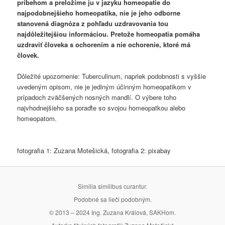
príbehom a preložíme ju v jazyku homeopatie do
najpodobnejšieho homeopatika, nie je jeho odborne
stanovená diagnóza z pohľadu uzdravovania tou
najdôležitejšiou informáciou. Pretože homeopatia pomáha
uzdraviť človeka s ochorením a nie ochorenie, ktoré má
človek.
Dôležité upozornenie: Tuberculinum, napriek podobnosti s vyššie
uvedeným opisom, nie je jediným účinným homeopatikom v
prípadoch zväčšených nosných mandlí. O výbere toho
najvhodnejšieho sa poraďte so svojou homeopatkou alebo
homeopatom.
fotografia 1: Zuzana Motešická, fotografia 2: pixabay
Similia similibus curantur.
Podobné sa lieči podobným.
© 2013 – 2024 Ing. Zuzana Králová, SAKHom.