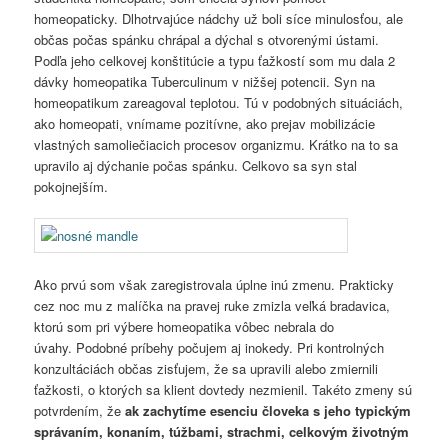
homeopaticky. Dlhotrvajúce nádchy už boli síce minulosťou, ale
občas počas spánku chrápal a dýchal s otvorenými ústami.
Podľa jeho celkovej konštitúcie a typu ťažkostí som mu dala 2
dávky homeopatika Tuberculinum v nižšej potencii. Syn na
homeopatikum zareagoval teplotou. Tú v podobných situáciách,
ako homeopati, vnímame pozitívne, ako prejav mobilizácie
vlastných samoliečiacich procesov organizmu. Krátko na to sa
upravilo aj dýchanie počas spánku. Celkovo sa syn stal
pokojnejším.
Ako prvú som však zaregistrovala úplne inú zmenu. Prakticky
cez noc mu z malíčka na pravej ruke zmizla veľká bradavica,
ktorú som pri výbere homeopatika vôbec nebrala do
úvahy. Podobné príbehy počujem aj inokedy. Pri kontrolných
konzultáciách občas zisťujem, že sa upravili alebo zmiernili
ťažkosti, o ktorých sa klient dovtedy nezmienil. Takéto zmeny sú
potvrdením, že
ak zachytíme esenciu človeka s jeho typickým
správaním, konaním, túžbami, strachmi, celkovým životným