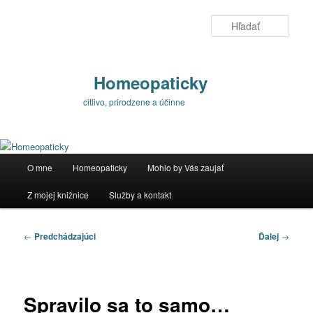
Preskočiť
na
Hľada
primárny
obsah
Homeopaticky
citlivo, prirodzene a účinne
Hlavné
O mne
Homeopaticky
Mohlo by Vás zaujať
menu
Z mojej knižnice
Služby a kontakt
Navigácia
←
Predchádzajúci
Ďalej
→
článkami
Spravilo sa to samo…