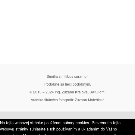
Similia similibus curantur.
Podobné sa lieči podobným.
© 2013 – 2024 Ing. Zuzana Králová, SAKHom.
Autorka titulných fotografií: Zuzana Motešická
Na tejto webovej stránke používam súbory cookies. Prezeraním tejto
webovej stránky súhlasíte s ich používaním a ukladaním do Vášho