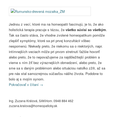
Jednou z vecí, ktoré ma na homeopatii fascinujú, je to, že ako
holistická terapia pracuje s tézou, že
všetko súvisí so všetkým
.
Tak sa často stáva, že vhodne zvolené homeopatikum pomôže
zlepšiť symptómy, ktoré sa pri prvej konzultácii vôbec
nespomenú. Niekedy preto, že niekomu sa o niektorých, napr.
intímnejších veciach môže pri prvom stretnutí ťažšie hovoriť
alebo preto, že to nepovažujeme za najdôležitejší problém a
vieme s ním žiť bez výraznejších obmedzení, alebo preto, že
sme sa s daným problémom alebo situáciou natoľko zžili, až sa
pre nás stal samozrejmou súčasťou nášho života. Podobne to
bolo aj s mojím synom.
Pokračovať v čítaní
→
Ing. Zuzana Králová, SAKHom. 0948 884 462
zuzana.kralova@homeopaticky.sk