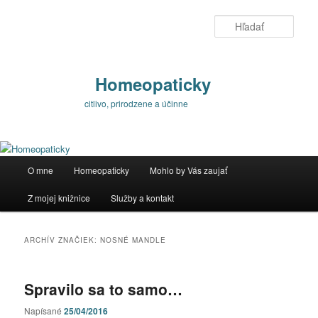
Preskočiť
Preskočiť
na
na
Hľada
primárny
sekundárny
obsah
obsah
Homeopaticky
citlivo, prirodzene a účinne
Hlavné
O mne
Homeopaticky
Mohlo by Vás zaujať
menu
Z mojej knižnice
Služby a kontakt
ARCHÍV ZNAČIEK:
NOSNÉ MANDLE
Spravilo sa to samo…
Napísané
25/04/2016