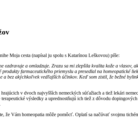
žov
knihe Moja cesta (napísal ju spolu s Katarínou Leškovou) píše:
e ozdravuje a omladzuje. Zrazu sa mi zlepšila kvalita kože a vlasov, ak
né produkty farmaceutického priemyslu a presedlal na homeopatické lie
ne a bez akýchkoľvek vedľajších účinkov. Keď som zistil, že bežné byli
ov hrajúcich v dvoch najvyšších nemeckých súťažiach a tiež lekári nem
terapeutické výsledky a uprednostňujú ich tiež z dôvodu dopingových
.
tite, že Vám homeopatia môže pomôcť. Oplatí sa načúvať svojmu tiché