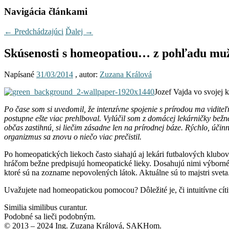
Navigácia článkami
←
Predchádzajúci
Ďalej
→
Skúsenosti s homeopatiou… z pohľadu mu
Napísané
31/03/2014
, autor:
Zuzana Králová
Jozef Vajda vo svojej 
Po čase som si uvedomil, že intenzívne spojenie s prírodou ma viditeľn
postupne ešte viac prehlboval. Vylúčil som z domácej lekárničky bež
občas zastihnú, si liečim zásadne len na prírodnej báze. Rýchlo, účin
organizmus sa znovu o niečo viac prečistil.
Po homeopatických liekoch často siahajú aj lekári futbalových klub
hráčom bežne predpisujú homeopatické lieky. Dosahujú nimi výborné 
ktoré sú na zozname nepovolených látok. Aktuálne sú to majstri sveta
Uvažujete nad homeopatickou pomocou? Dôležité je, či intuitívne cí
Similia similibus curantur.
Podobné sa lieči podobným.
© 2013 – 2024 Ing. Zuzana Králová, SAKHom.