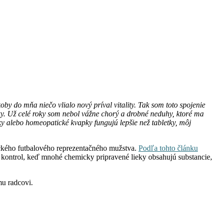
oby do mňa niečo vlialo nový príval vitality. Tak som toto spojenie
ky. Už celé roky som nebol vážne chorý a drobné neduhy, ktoré ma
nky alebo homeopatické kvapky fungujú lepšie než tabletky, môj
eckého futbalového reprezentačného mužstva.
Podľa tohto článku
 kontrol, keď mnohé chemicky pripravené lieky obsahujú substancie,
mu radcovi.