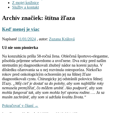
Z mojej knižnice
Služby a kontakt
Archív značiek:
štítna žľaza
Keď menej je viac
Napísané
11/01/2024
, autor:
Zuzana Králová
Už nie som pionierka
Na konzultáciu prišla 58-ročná žena. Oblečená športovo-elegantne,
pôsobila príjemne sebavedomo a uvoľnene. Dva roky pred naším
stretnutím jej diagnostikovali zhubný nádor na koreni jazyka. V
dôsledku ožarovania sa u nej rozvinula osteoporóza. Niekoľko
rokov pred onkologickým ochorením jej na štítnej žľaze
diagnostikovali cystu. Chirurgicky jej odstránili polovicu štítnej
žľazy.
„Môj cieľ je dostať sa do polohy, aby som najbližšie roky
nemusela premýšľať, čo môžem urobiť. Ako podporiť, aby som
mohla fungovať tak, aby som mohla byť oporou rodine. … Ja sa
musím zachrániť, aby som si udržala kvalitu života.“
Pokračovať v čítaní
→