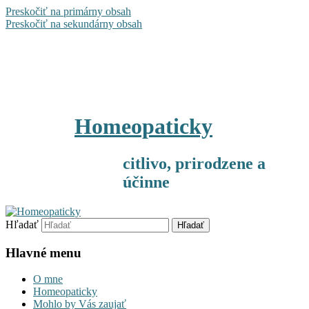
Preskočiť na primárny obsah
Preskočiť na sekundárny obsah
Homeopaticky
citlivo, prirodzene a
účinne
Hľadať
Hlavné menu
O mne
Homeopaticky
Mohlo by Vás zaujať