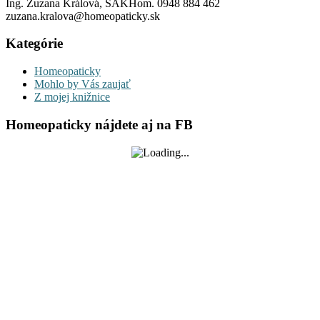
Ing. Zuzana Králová, SAKHom. 0948 884 462
zuzana.kralova@homeopaticky.sk
Kategórie
Homeopaticky
Mohlo by Vás zaujať
Z mojej knižnice
Homeopaticky nájdete aj na FB