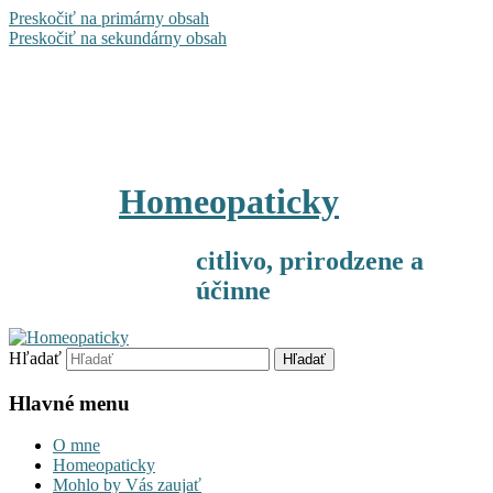
Preskočiť na primárny obsah
Preskočiť na sekundárny obsah
Homeopaticky
citlivo, prirodzene a
účinne
Hľadať
Hlavné menu
O mne
Homeopaticky
Mohlo by Vás zaujať