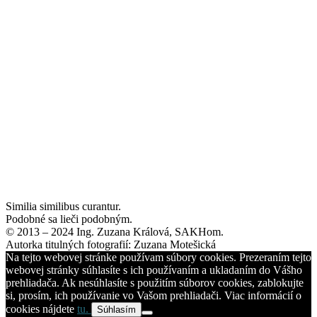
Similia similibus curantur.
Podobné sa lieči podobným.
© 2013 – 2024 Ing. Zuzana Králová, SAKHom.
Autorka titulných fotografií: Zuzana Motešická
Na tejto webovej stránke používam súbory cookies. Prezeraním tejto
webovej stránky súhlasíte s ich používaním a ukladaním do Vášho
prehliadača. Ak nesúhlasíte s použitím súborov cookies, zablokujte
si, prosím, ich používanie vo Vašom prehliadači. Viac informácií o
cookies nájdete
tu.
Súhlasím