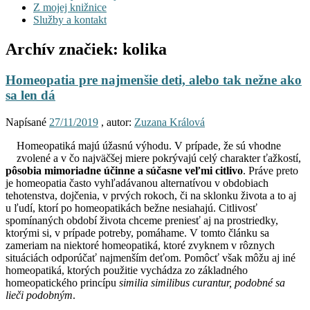
Z mojej knižnice
Služby a kontakt
Archív značiek:
kolika
Homeopatia pre najmenšie deti, alebo tak nežne ako
sa len dá
Napísané
27/11/2019
, autor:
Zuzana Králová
Homeopatiká majú úžasnú výhodu. V prípade, že sú vhodne
zvolené a v čo najväčšej miere pokrývajú celý charakter ťažkostí,
pôsobia mimoriadne účinne a súčasne veľmi citlivo
. Práve preto
je homeopatia často vyhľadávanou alternatívou v obdobiach
tehotenstva, dojčenia, v prvých rokoch, či na sklonku života a to aj
u ľudí, ktorí po homeopatikách bežne nesiahajú. Citlivosť
spomínaných období života chceme preniesť aj na prostriedky,
ktorými si, v prípade potreby, pomáhame. V tomto článku sa
zameriam na niektoré homeopatiká, ktoré zvyknem v rôznych
situáciách odporúčať najmenším deťom. Pomôcť však môžu aj iné
homeopatiká, ktorých použitie vychádza zo základného
homeopatického princípu
similia similibus curantur, podobné sa
lieči podobným
.