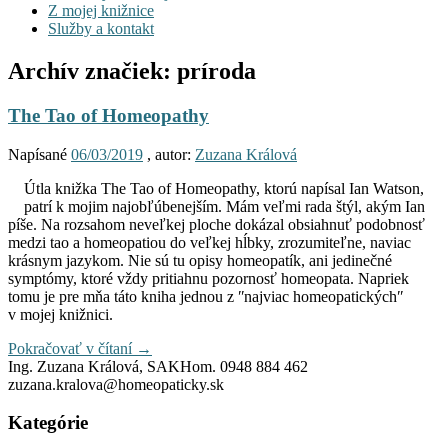
Z mojej knižnice
Služby a kontakt
Archív značiek:
príroda
The Tao of Homeopathy
Napísané
06/03/2019
, autor:
Zuzana Králová
Útla knižka The Tao of Homeopathy, ktorú napísal Ian Watson,
patrí k mojim najobľúbenejším. Mám veľmi rada štýl, akým Ian
píše. Na rozsahom neveľkej ploche dokázal obsiahnuť podobnosť
medzi tao a homeopatiou do veľkej hĺbky, zrozumiteľne, naviac
krásnym jazykom. Nie sú tu opisy homeopatík, ani jedinečné
symptómy, ktoré vždy pritiahnu pozornosť homeopata. Napriek
tomu je pre mňa táto kniha jednou z ʺnajviac homeopatickýchʺ
v mojej knižnici.
Pokračovať v čítaní
→
Ing. Zuzana Králová, SAKHom. 0948 884 462
zuzana.kralova@homeopaticky.sk
Kategórie