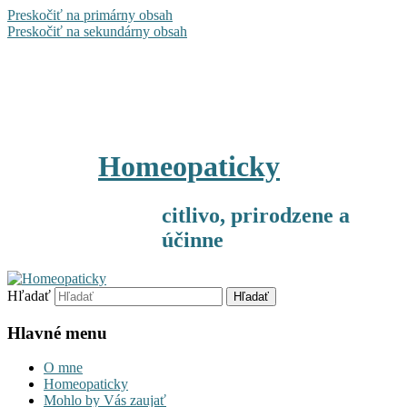
Preskočiť na primárny obsah
Preskočiť na sekundárny obsah
Homeopaticky
citlivo, prirodzene a
účinne
Hľadať
Hlavné menu
O mne
Homeopaticky
Mohlo by Vás zaujať