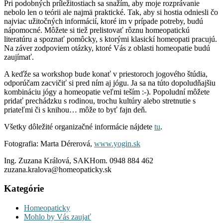
Pri podobných príležitostiach sa snažím, aby moje rozprávanie
nebolo len o teórii ale najmä praktické. Tak, aby si hostia odniesli čo
najviac užitočných informácií, ktoré im v prípade potreby, budú
nápomocné. Môžete si tiež prelistovať rôznu homeopatickú
literatúru a spoznať pomôcky, s ktorými klasickí homeopati pracujú.
Na záver zodpoviem otázky, ktoré Vás z oblasti homeopatie budú
zaujímať.
A keďže sa workshop bude konať v priestoroch jogového štúdia,
odporúčam zacvičiť si pred ním aj jógu. Ja sa na túto dopoludňajšiu
kombináciu jógy a homeopatie veľmi teším :-). Popoludní môžete
pridať prechádzku s rodinou, trochu kultúry alebo stretnutie s
priateľmi či s knihou… môže to byť fajn deň.
Všetky dôležité organizačné informácie nájdete
tu
.
Fotografia: Marta Dérerová,
www.yogin.sk
Ing. Zuzana Králová, SAKHom. 0948 884 462
zuzana.kralova@homeopaticky.sk
Kategórie
Homeopaticky
Mohlo by Vás zaujať