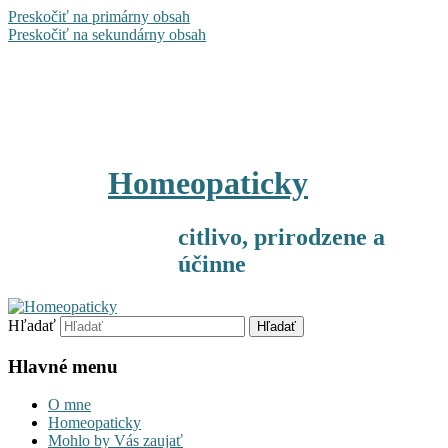
Preskočiť na primárny obsah
Preskočiť na sekundárny obsah
Homeopaticky
citlivo, prirodzene a
účinne
Hľadať
Hlavné menu
O mne
Homeopaticky
Mohlo by Vás zaujať