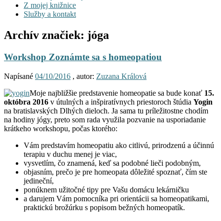
Z mojej knižnice
Služby a kontakt
Archív značiek:
jóga
Workshop Zoznámte sa s homeopatiou
Napísané
04/10/2016
, autor:
Zuzana Králová
Moje najbližšie predstavenie homeopatie sa bude konať
15.
októbra 2016
v útulných a inšpiratívnych priestoroch štúdia
Yogin
na bratislavských Dlhých dieloch. Ja sama tu príležitostne chodím
na hodiny jógy, preto som rada využila pozvanie na usporiadanie
krátkeho workshopu, počas ktorého:
Vám predstavím homeopatiu ako citlivú, prirodzenú a účinnú
terapiu v duchu menej je viac,
vysvetlím, čo znamená, keď sa podobné lieči podobným,
objasním, prečo je pre homeopata dôležité spoznať, čím ste
jedineční,
ponúknem užitočné tipy pre Vašu domácu lekárničku
a darujem Vám pomocníka pri orientácii sa homeopatikami,
praktickú brožúrku s popisom bežných homeopatík.